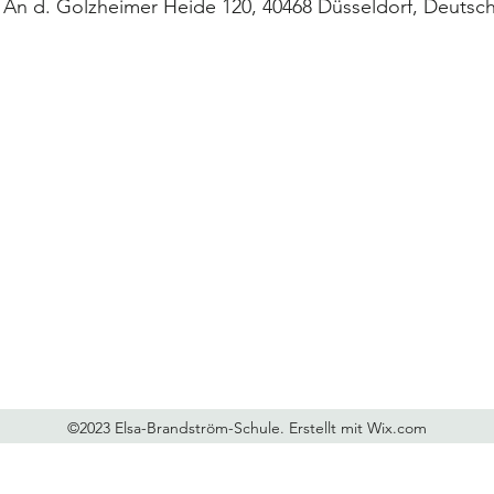
 An d. Golzheimer Heide 120, 40468 Düsseldorf, Deutsc
Elsa-Brandström-Schule
Schule: 0211 89 23 692, OGS: 0211 89 23 702
elsa-brandstroem-schule@ebs.nrw.schule
ogs.elsa-brandstroem-schule@diakonie-duesseldorf.de
©2023 Elsa-Brandström-Schule. Erstellt mit Wix.com