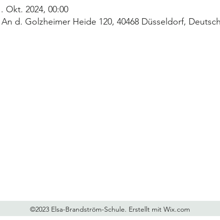
1. Okt. 2024, 00:00
 An d. Golzheimer Heide 120, 40468 Düsseldorf, Deutsc
Elsa-Brandström-Schule
Schule: 0211 89 23 692, OGS: 0211 89 23 702
elsa-brandstroem-schule@ebs.nrw.schule
ogs.elsa-brandstroem-schule@diakonie-duesseldorf.de
©2023 Elsa-Brandström-Schule. Erstellt mit Wix.com